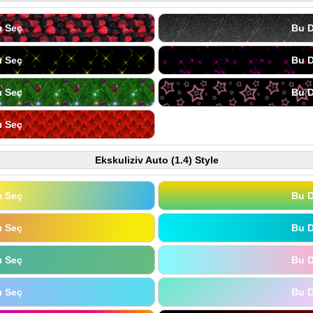
ı Seç
Bu D
ı Seç
Bu D
ı Seç
Bu D
ı Seç
Ekskuliziv Auto (1.4) Style
ı Seç
Bu D
ı Seç
Bu D
ı Seç
Bu D
ı Seç
Bu D