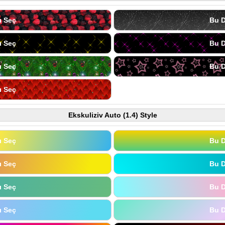
ı Seç
Bu D
ı Seç
Bu D
ı Seç
Bu D
ı Seç
Ekskuliziv Auto (1.4) Style
ı Seç
Bu D
ı Seç
Bu D
ı Seç
Bu D
ı Seç
Bu D