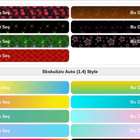
ı Seç
Bu D
ı Seç
Bu D
ı Seç
Bu D
ı Seç
Ekskuliziv Auto (1.4) Style
ı Seç
Bu D
ı Seç
Bu D
ı Seç
Bu D
ı Seç
Bu D