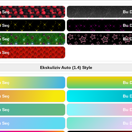
ı Seç
Bu D
ı Seç
Bu D
ı Seç
Bu D
ı Seç
Ekskuliziv Auto (1.4) Style
ı Seç
Bu D
ı Seç
Bu D
ı Seç
Bu D
ı Seç
Bu D