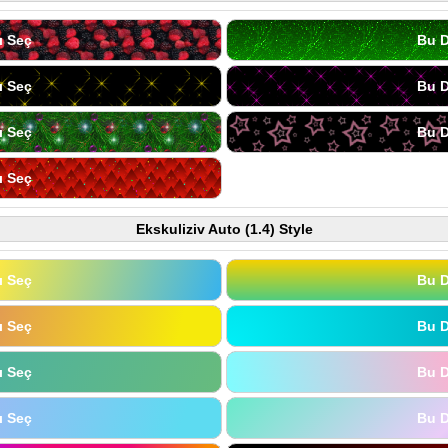
ı Seç
Bu D
ı Seç
Bu D
ı Seç
Bu D
ı Seç
Ekskuliziv Auto (1.4) Style
ı Seç
Bu D
ı Seç
Bu D
ı Seç
Bu D
ı Seç
Bu D