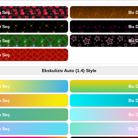
ı Seç
Bu D
ı Seç
Bu D
ı Seç
Bu D
ı Seç
Ekskuliziv Auto (1.4) Style
ı Seç
Bu D
ı Seç
Bu D
ı Seç
Bu D
ı Seç
Bu D