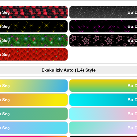
ı Seç
Bu D
ı Seç
Bu D
ı Seç
Bu D
ı Seç
Ekskuliziv Auto (1.4) Style
ı Seç
Bu D
ı Seç
Bu D
ı Seç
Bu D
ı Seç
Bu D