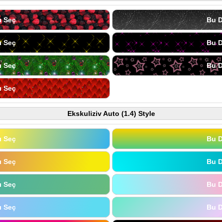
ı Seç
Bu D
ı Seç
Bu D
ı Seç
Bu D
ı Seç
Ekskuliziv Auto (1.4) Style
ı Seç
Bu D
ı Seç
Bu D
ı Seç
Bu D
ı Seç
Bu D