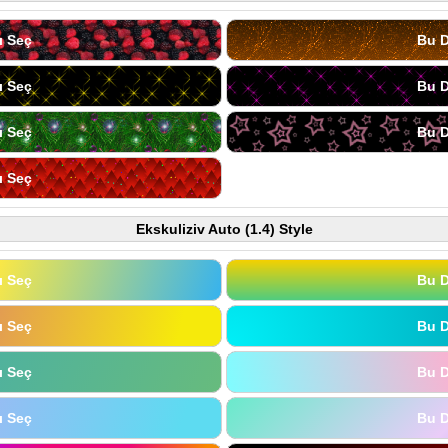
ı Seç
Bu D
ı Seç
Bu D
ı Seç
Bu D
ı Seç
Ekskuliziv Auto (1.4) Style
ı Seç
Bu D
ı Seç
Bu D
ı Seç
Bu D
ı Seç
Bu D