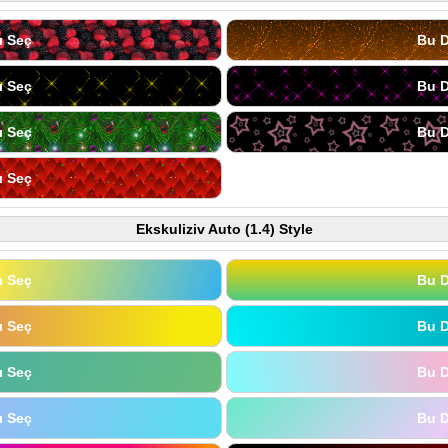
ı Seç
Bu D
ı Seç
Bu D
ı Seç
Bu D
ı Seç
Ekskuliziv Auto (1.4) Style
ı Seç
Bu D
ı Seç
Bu D
ı Seç
Bu D
ı Seç
Bu D