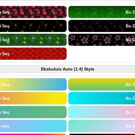
ı Seç
Bu D
ı Seç
Bu D
ı Seç
Bu D
ı Seç
Ekskuliziv Auto (1.4) Style
ı Seç
Bu D
ı Seç
Bu D
ı Seç
Bu D
ı Seç
Bu D