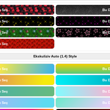
ı Seç
Bu D
ı Seç
Bu D
ı Seç
Bu D
ı Seç
Ekskuliziv Auto (1.4) Style
ı Seç
Bu D
ı Seç
Bu D
ı Seç
Bu D
ı Seç
Bu D