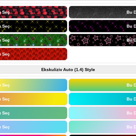
ı Seç
Bu D
ı Seç
Bu D
ı Seç
Bu D
ı Seç
Ekskuliziv Auto (1.4) Style
ı Seç
Bu D
ı Seç
Bu D
ı Seç
Bu D
ı Seç
Bu D