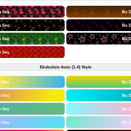
ı Seç
Bu D
ı Seç
Bu D
ı Seç
Bu D
ı Seç
Ekskuliziv Auto (1.4) Style
ı Seç
Bu D
ı Seç
Bu D
ı Seç
Bu D
ı Seç
Bu D