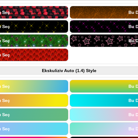
ı Seç
Bu D
ı Seç
Bu D
ı Seç
Bu D
ı Seç
Ekskuliziv Auto (1.4) Style
ı Seç
Bu D
ı Seç
Bu D
ı Seç
Bu D
ı Seç
Bu D