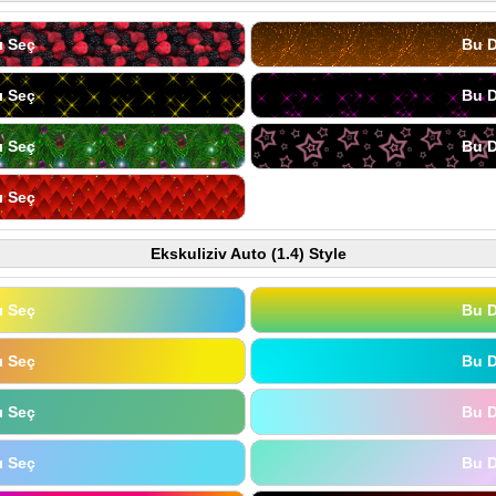
ı Seç
Bu D
ı Seç
Bu D
ı Seç
Bu D
ı Seç
Ekskuliziv Auto (1.4) Style
ı Seç
Bu D
ı Seç
Bu D
ı Seç
Bu D
ı Seç
Bu D