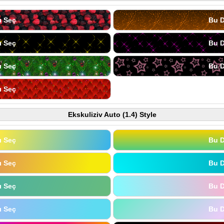
ı Seç
Bu D
ı Seç
Bu D
ı Seç
Bu D
ı Seç
Ekskuliziv Auto (1.4) Style
ı Seç
Bu D
ı Seç
Bu D
ı Seç
Bu D
ı Seç
Bu D