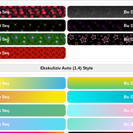
ı Seç
Bu D
ı Seç
Bu D
ı Seç
Bu D
ı Seç
Ekskuliziv Auto (1.4) Style
ı Seç
Bu D
ı Seç
Bu D
ı Seç
Bu D
ı Seç
Bu D