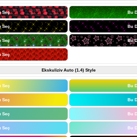
ı Seç
Bu D
ı Seç
Bu D
ı Seç
Bu D
ı Seç
Ekskuliziv Auto (1.4) Style
ı Seç
Bu D
ı Seç
Bu D
ı Seç
Bu D
ı Seç
Bu D