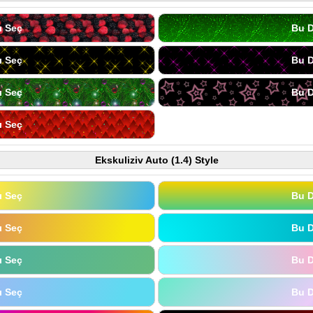
ı Seç
Bu D
ı Seç
Bu D
ı Seç
Bu D
ı Seç
Ekskuliziv Auto (1.4) Style
ı Seç
Bu D
ı Seç
Bu D
ı Seç
Bu D
ı Seç
Bu D