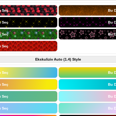
ı Seç
Bu D
ı Seç
Bu D
ı Seç
Bu D
ı Seç
Ekskuliziv Auto (1.4) Style
ı Seç
Bu D
ı Seç
Bu D
ı Seç
Bu D
ı Seç
Bu D