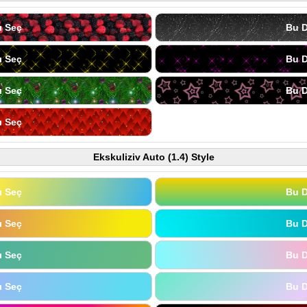
ı Seç
Bu D
ı Seç
Bu D
ı Seç
Bu D
ı Seç
Ekskuliziv Auto (1.4) Style
ı Seç
Bu D
ı Seç
Bu D
ı Seç
Bu D
ı Seç
Bu D