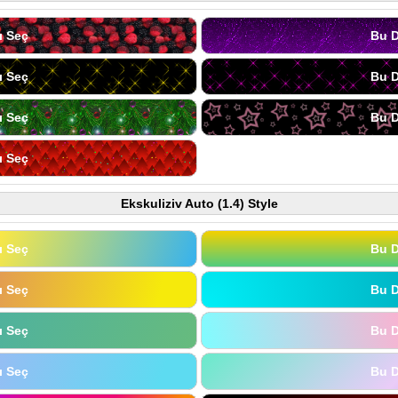
ı Seç
Bu D
ı Seç
Bu D
ı Seç
Bu D
ı Seç
Ekskuliziv Auto (1.4) Style
ı Seç
Bu D
ı Seç
Bu D
ı Seç
Bu D
ı Seç
Bu D