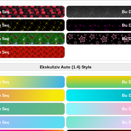
ı Seç
Bu D
ı Seç
Bu D
ı Seç
Bu D
ı Seç
Ekskuliziv Auto (1.4) Style
ı Seç
Bu D
ı Seç
Bu D
ı Seç
Bu D
ı Seç
Bu D