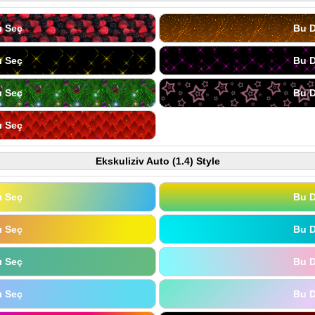
ı Seç
Bu D
ı Seç
Bu D
ı Seç
Bu D
ı Seç
Ekskuliziv Auto (1.4) Style
ı Seç
Bu D
ı Seç
Bu D
ı Seç
Bu D
ı Seç
Bu D