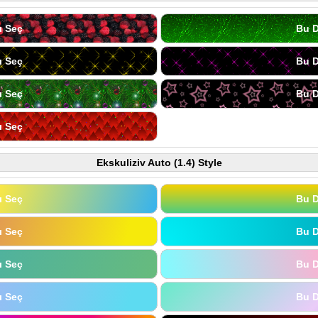
ı Seç
Bu D
ı Seç
Bu D
ı Seç
Bu D
ı Seç
Ekskuliziv Auto (1.4) Style
ı Seç
Bu D
ı Seç
Bu D
ı Seç
Bu D
ı Seç
Bu D