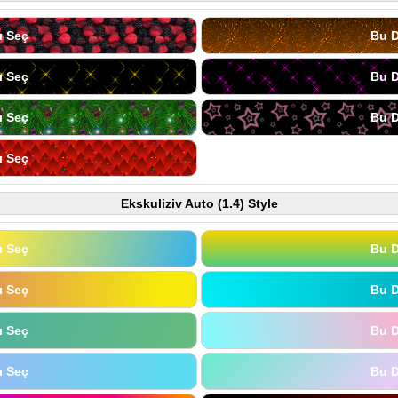
ı Seç
Bu D
ı Seç
Bu D
ı Seç
Bu D
ı Seç
Ekskuliziv Auto (1.4) Style
ı Seç
Bu D
ı Seç
Bu D
ı Seç
Bu D
ı Seç
Bu D