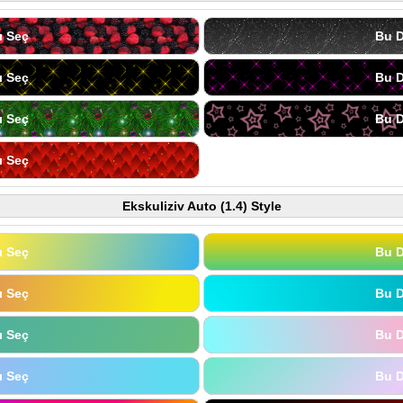
ı Seç
Bu D
ı Seç
Bu D
ı Seç
Bu D
ı Seç
Ekskuliziv Auto (1.4) Style
ı Seç
Bu D
ı Seç
Bu D
ı Seç
Bu D
ı Seç
Bu D