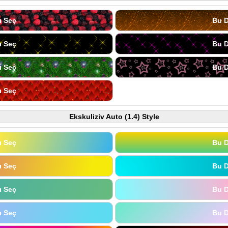
ı Seç
Bu D
ı Seç
Bu D
ı Seç
Bu D
ı Seç
Ekskuliziv Auto (1.4) Style
ı Seç
Bu D
ı Seç
Bu D
ı Seç
Bu D
ı Seç
Bu D