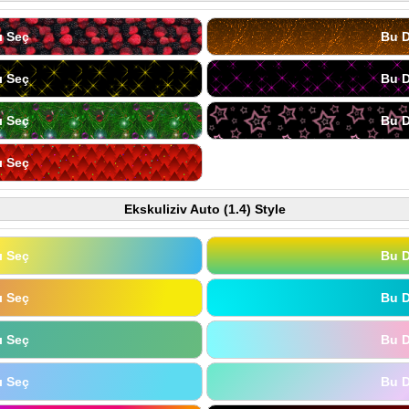
ı Seç
Bu D
ı Seç
Bu D
ı Seç
Bu D
ı Seç
Ekskuliziv Auto (1.4) Style
ı Seç
Bu D
ı Seç
Bu D
ı Seç
Bu D
ı Seç
Bu D