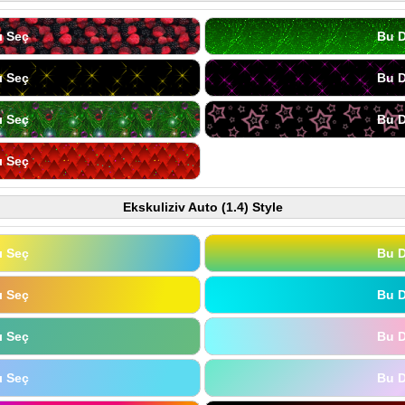
ı Seç
Bu D
ı Seç
Bu D
ı Seç
Bu D
ı Seç
Ekskuliziv Auto (1.4) Style
ı Seç
Bu D
ı Seç
Bu D
ı Seç
Bu D
ı Seç
Bu D