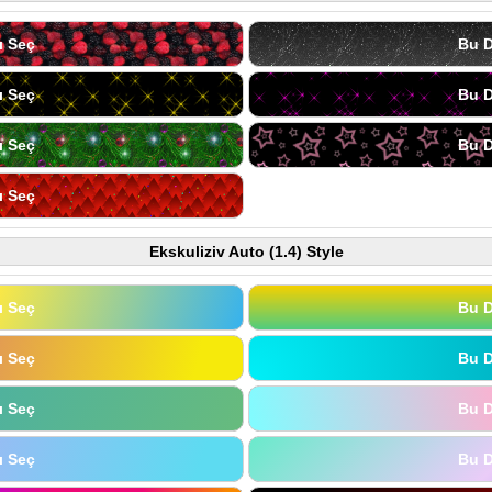
ı Seç
Bu D
ı Seç
Bu D
ı Seç
Bu D
ı Seç
Ekskuliziv Auto (1.4) Style
ı Seç
Bu D
ı Seç
Bu D
ı Seç
Bu D
ı Seç
Bu D