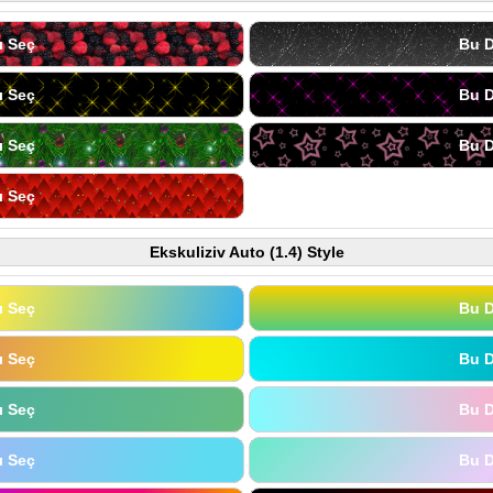
ı Seç
Bu D
ı Seç
Bu D
ı Seç
Bu D
ı Seç
Ekskuliziv Auto (1.4) Style
ı Seç
Bu D
ı Seç
Bu D
ı Seç
Bu D
ı Seç
Bu D