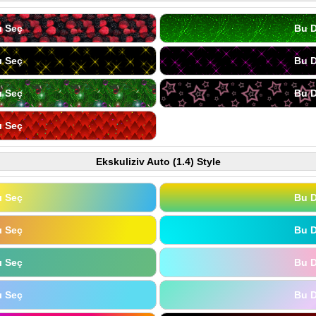
ı Seç
Bu D
ı Seç
Bu D
ı Seç
Bu D
ı Seç
Ekskuliziv Auto (1.4) Style
ı Seç
Bu D
ı Seç
Bu D
ı Seç
Bu D
ı Seç
Bu D