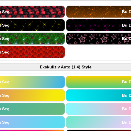
ı Seç
Bu D
ı Seç
Bu D
ı Seç
Bu D
ı Seç
Ekskuliziv Auto (1.4) Style
ı Seç
Bu D
ı Seç
Bu D
ı Seç
Bu D
ı Seç
Bu D