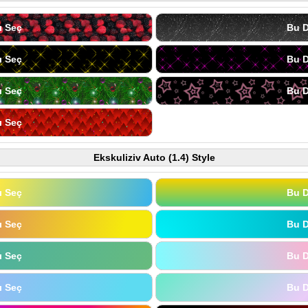
ı Seç
Bu D
ı Seç
Bu D
ı Seç
Bu D
ı Seç
Ekskuliziv Auto (1.4) Style
ı Seç
Bu D
ı Seç
Bu D
ı Seç
Bu D
ı Seç
Bu D