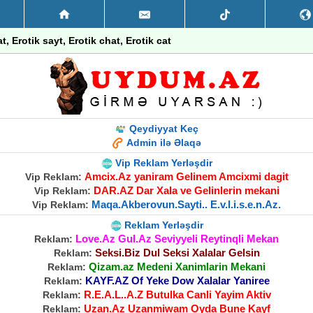
at, Erotik sayt, Erotik chat, Erotik cat
Qeydiyyat Keç
Admin ilə Əlaqə
Vip Reklam Yerləşdir
Amcix.Az yaniram Gelinem Amcixmi dagit
Vip Reklam:
DAR.AZ Dar Xala ve Gelinlerin mekani
Vip Reklam:
Maqa.Akberovun.Sayti.. E.v.l.i.s.e.n.Az.
Vip Reklam:
Reklam Yerləşdir
Love.Az Gul.Az Seviyyeli Reytinqli Mekan
Reklam:
Seksi.Biz Dul Seksi Xalalar Gelsin
Reklam:
Qizam.az Medeni Xanimlarin Mekani
Reklam:
KAYF.AZ Of Yeke Dow Xalalar Yaniree
Reklam:
R.E.A.L..A.Z Butulka Canli Yayim Aktiv
Reklam:
Uzan.Az Uzanmiwam Oyda Bune Kayf
Reklam: