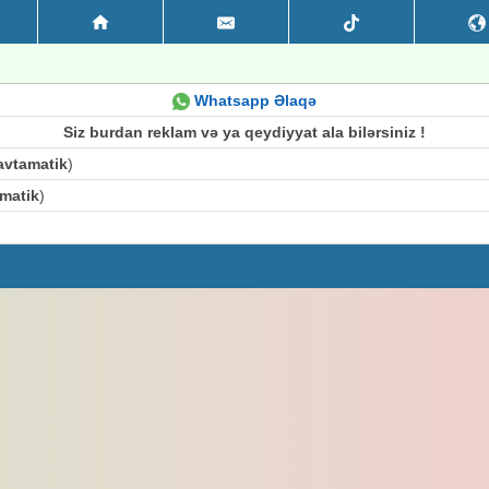
Whatsapp Əlaqə
Siz burdan reklam və ya qeydiyyat ala bilərsiniz !
 avtamatik
)
amatik
)