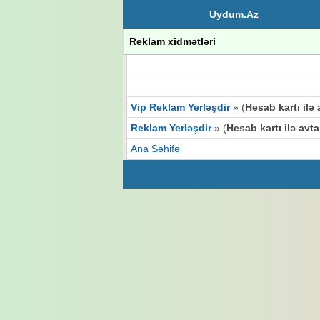
Uydum.Az
Reklam xidmətləri
Vip Reklam Yerləşdir
» (
Hesab kartı ilə
Reklam Yerləşdir
» (
Hesab kartı ilə avt
Ana Səhifə