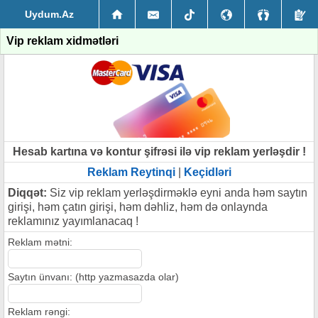
Uydum.Az
Vip reklam xidmətləri
Hesab kartına və kontur şifrəsi ilə vip reklam yerləşdir !
Reklam Reytinqi
|
Keçidləri
Diqqət:
Siz vip reklam yerləşdirməklə eyni anda həm saytın
girişi, həm çatın girişi, həm dəhliz, həm də onlaynda
reklamınız yayımlanacaq !
Reklam mətni:
Saytın ünvanı: (http yazmasazda olar)
Reklam rəngi: