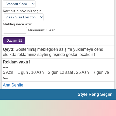
Kartınızın növünü seçin:
Məbləğ neçə azn:
Minumum: 5 Azn
Qeyd:
Göstərilmiş məbləğdən az şifrə yükləməyə cəhd
etdikdə reklamınız saytın girişində göstəriləcəkdir !
Reklam vaxtı !
----
5 Azn = 1 gün , 10 Azn = 2 gün 12 saat , 25 Azn = 7 gün və
s...
Ana Səhifə
Style Rəng Seçimi