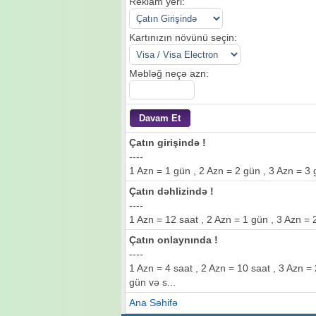
Reklam yeri:
Kartınızın növünü seçin:
Məbləğ neçə azn:
Çatın girişində !
----
1 Azn = 1 gün , 2 Azn = 2 gün , 3 Azn = 3 
Çatın dəhlizində !
----
1 Azn = 12 saat , 2 Azn = 1 gün , 3 Azn = 
Çatın onlaynında !
----
1 Azn = 4 saat , 2 Azn = 10 saat , 3 Azn 
gün və s...
Ana Səhifə