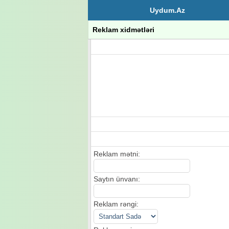
Uydum.Az
Reklam xidmətləri
Reklam mətni:
Saytın ünvanı:
Reklam rəngi: