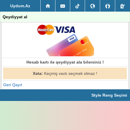
Uydum.Az
Qeydiyyat al
Hesab kartı ilə qeydiyyat ala bilərsiniz !
Xəta:
Keçmiş vaxtı seçmek olmaz !
Geri Qayıt
Style Rəng Seçimi