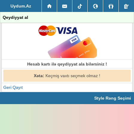
Uydum.Az
Qeydiyyat al
Hesab kartı ilə qeydiyyat ala bilərsiniz !
Xəta:
Keçmiş vaxtı seçmek olmaz !
Geri Qayıt
Style Rəng Seçimi